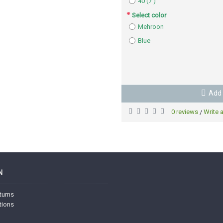
40 (7 )
Select color
Mehroon
Blue
Add 
0 reviews
Write 
/
N
turns
tions