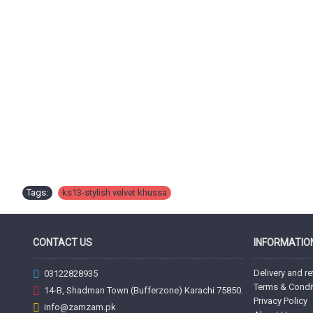
Tags:
ks13-stylish velvet khussa
CONTACT US
INFORMATIO
Delivery and re
03122828935
Terms & Condi
14-B, Shadman Town (Bufferzone) Karachi 75850.
Privacy Policy
info@zamzam.pk