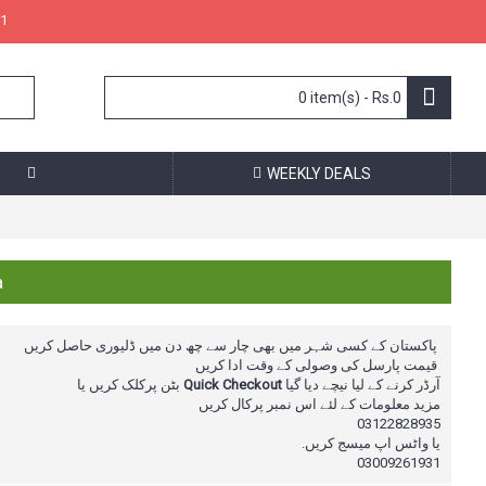
1
0 item(s) - Rs.0
WEEKLY DEALS
a
پاکستان کے کسی شہر میں بھی چار سے چھ دن میں ڈلیوری حاصل کریں
قیمت پارسل کی وصولی کے وقت ادا کریں
بٹن پرکلک کریں یا
Quick Checkout
آرڈر کرنے کے لیا نیچے دیا گیا
مزید معلومات کے لئے اس نمبر پرکال
کریں
03122828935
یا واٹس اپ میسج کریں.
03009261931