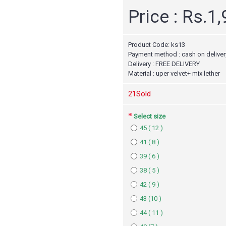
Price : Rs.1
Product Code:
ks13
Payment method : cash on deliver
Delivery : FREE DELIVERY
Material : uper velvet+ mix lether
2
1Sold
Select size
45 ( 12 )
41 ( 8 )
39 ( 6 )
38 ( 5 )
42 ( 9 )
43 (10 )
44 ( 11 )