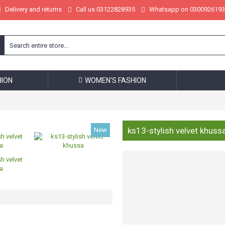
Delivery and returns
Call us 03122828935
Whatsapp on 0300926193
HION
WOMEN'S FASHION
ks13-stylish velvet khuss
New