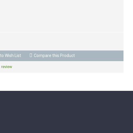
BUY NOW
to Wish List
Compare this Product
a review