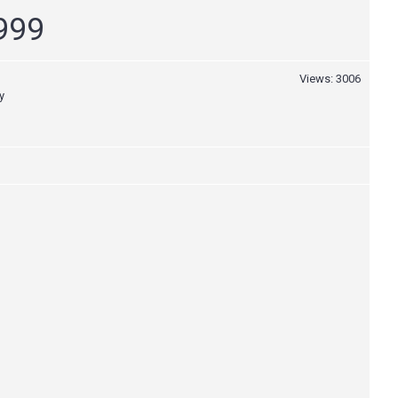
,999
Views: 3006
y