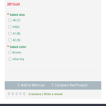
28
1Sold
Select size
40 (7)
39(6)
41 (8)
42 (9)
Select color
Brown
olive Gry
BUY NOW
Add to Wish List
Compare this Product
0 reviews
Write a review
/