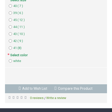
Select size
40 ( 7 )
39 ( 6 )
45 ( 12 )
44 ( 11 )
43 ( 10 )
42 ( 9 )
41 (8)
Select color
white
BUY NOW
Add to Wish List
Compare this Product
0 reviews
Write a review
/