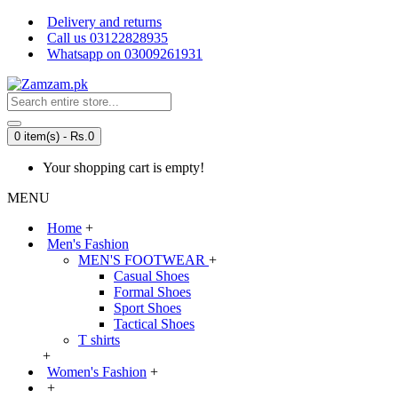
Delivery and returns
Call us 03122828935
Whatsapp on 03009261931
0 item(s) - Rs.0
Your shopping cart is empty!
MENU
Home
+
Men's Fashion
MEN'S FOOTWEAR
+
Casual Shoes
Formal Shoes
Sport Shoes
Tactical Shoes
T shirts
+
Women's Fashion
+
+