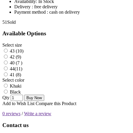
Availability:
In Stock
Delivery : free delivery
Payment method : cash on delivery
5
1Sold
Available Options
Select size
43 (10)
42 (9)
40 (7 )
44(11)
41 (8)
Select color
Khaki
Black
Qty
Buy Now
Add to Wish List
Compare this Product
0 reviews
/
Write a review
Contact us