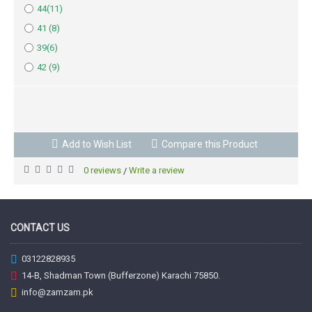
44(11)
41 (8)
39(6)
42 (9)
BUY NOW
Add to Wish List
Compare this Product
0 reviews
Write a review
/
CONTACT US
03122828935
14-B, Shadman Town (Bufferzone) Karachi 75850.
info@zamzam.pk