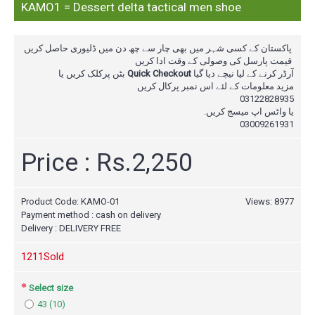
KAMO1 = Dessert delta tactical men shoe
پاکستان کے کسی شہر میں بھی چار سے چھ دن میں ڈلیوری حاصل کریں
قیمت پارسل کی وصولی کے وقت ادا کریں
بٹن پرکلک کریں یا
Quick Checkout
آرڈر کرنے کے لیا نیچے دیا گیا
مزید معلومات کے لئے اس نمبر پرکال
کریں
03122828935
یا واٹس اپ میسج کریں.
03009261931
Price : Rs.2,250
Product Code:
KAMO-01
Views: 8977
Payment method : cash on delivery
Delivery : DELIVERY FREE
121
1Sold
Select size
43 (10)