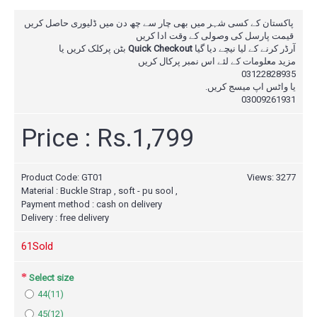
پاکستان کے کسی شہر میں بھی چار سے چھ دن میں ڈلیوری حاصل کریں
قیمت پارسل کی وصولی کے وقت ادا کریں
بٹن پرکلک کریں یا
Quick Checkout
آرڈر کرنے کے لیا نیچے دیا گیا
مزید معلومات کے لئے اس نمبر پرکال
کریں
03122828935
یا واٹس اپ میسج کریں.
03009261931
Price : Rs.1,799
Product Code:
GT01
Views: 3277
Material : Buckle Strap , soft - pu sool ,
Payment method : cash on delivery
Delivery : free delivery
6
1Sold
Select size
44(11)
45(12)