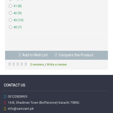
41 (8)
42 (9)
43 (10)
40 (7)
BUY NOW
Add to Wish List
Compare this Product
0 reviews
Write a review
/
CONTACT US
03122828935
14-B, Shadman Town (Bufferzone) Karachi 75850.
info@zamzam.pk