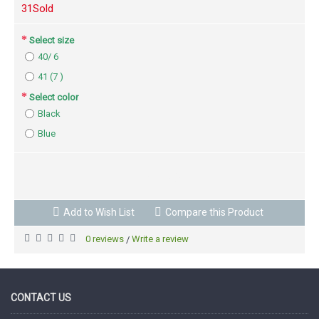
3
1Sold
Select size
40/ 6
41 (7 )
Select color
Black
Blue
BUY NOW
Add to Wish List
Compare this Product
0 reviews
Write a review
/
CONTACT US