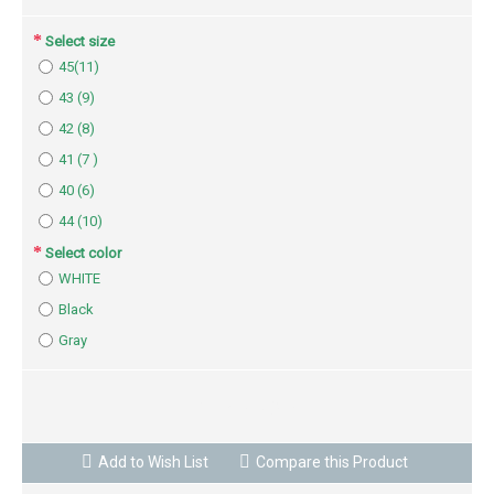
Select size
45(11)
43 (9)
42 (8)
41 (7 )
40 (6)
44 (10)
Select color
WHITE
Black
Gray
BUY NOW
Add to Wish List
Compare this Product