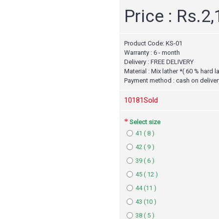
Price : Rs.2
Product Code:
KS-01
Warranty : 6 - month
Delivery : FREE DELIVERY
Material : Mix lather *( 60 % hard l
Payment method : cash on deliver
1018
1Sold
Select size
41 ( 8 )
42 ( 9 )
39 ( 6 )
45 ( 12 )
44 (11 )
43 (10 )
38 ( 5 )