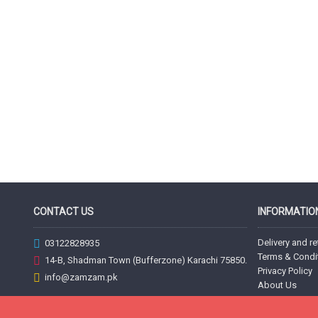
CONTACT US
INFORMATIO
Delivery and re
03122828935
Terms & Condi
14-B, Shadman Town (Bufferzone) Karachi 75850.
Privacy Policy
info@zamzam.pk
About Us