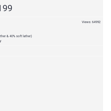
,199
Views: 64992
ather & 40% soft lather)
y