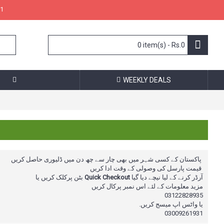
1
0 item(s) - Rs.0
WEEKLY DEALS
پاکستان کے کسی شہر میں بھی چار سے چھ دن میں ڈلیوری حاصل کریں
قیمت پارسل کی وصولی کے وقت ادا کریں
بٹن پرکلک کریں یا
Quick Checkout
آرڈر کرنے کے لیا نیچے دیا گیا
مزید معلومات کے لئے اس نمبر پرکال
کریں
03122828935
یا واٹس اپ میسج کریں.
03009261931