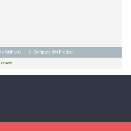
BUY NOW
to Wish List
Compare this Product
a review