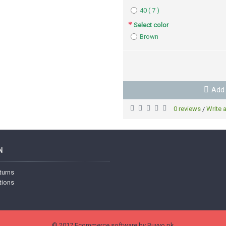
40 ( 7 )
Select color
Brown
Add 
0 reviews
Write 
/
N
turns
tions
© 2017 Ecommerce software by Buyyo.pk