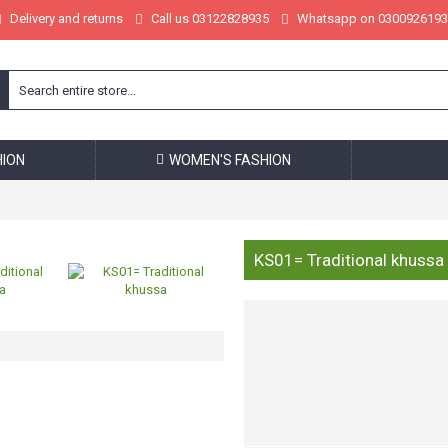
Delivery and returns
Call us 03122828935
Whatsapp on 0300926193
HION
WOMEN'S FASHION
KS01= Traditional khussa